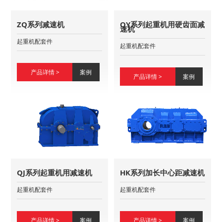
ZQ系列减速机
QY系列起重机用硬齿面减
速机
起重机配套件
起重机配套件
产品详情 >
案例
产品详情 >
案例
QJ系列起重机用减速机
HK系列加长中心距减速机
起重机配套件
起重机配套件
产品详情 >
案例
产品详情 >
案例