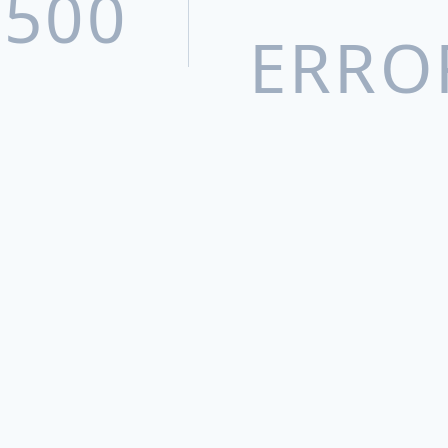
500
ERRO