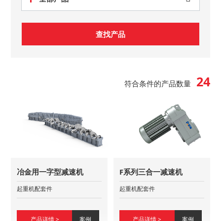
查找产品
24
符合条件的产品数量
冶金用一字型减速机
F系列三合一减速机
起重机配套件
起重机配套件
产品详情 >
案例
产品详情 >
案例