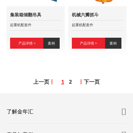
集装箱倾翻吊具
机械六瓣抓斗
起重机配套件
起重机配套件
产品详情 >
案例
产品详情 >
案例
上一页
1
2
下一页
了解金年汇