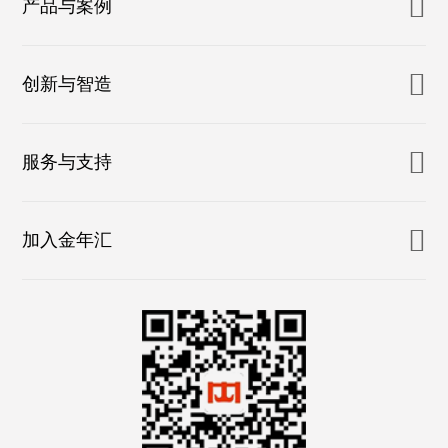
产品与案例
创新与智造
服务与支持
加入金年汇