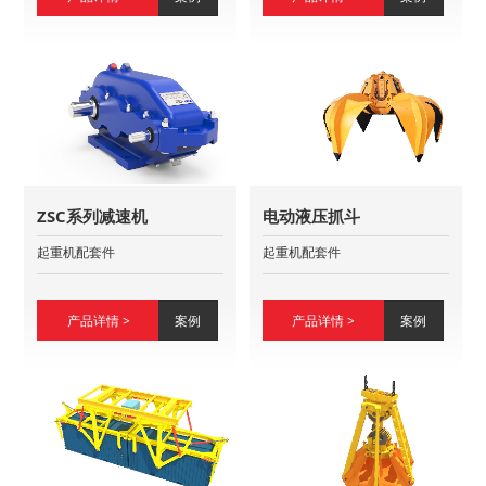
ZSC系列减速机
电动液压抓斗
起重机配套件
起重机配套件
产品详情 >
案例
产品详情 >
案例